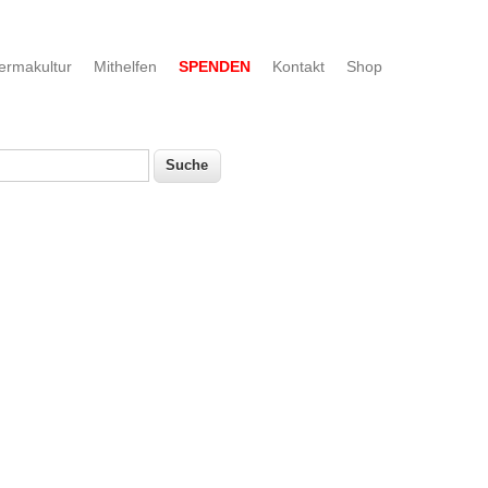
ermakultur
Mithelfen
SPENDEN
Kontakt
Shop
uche
Suchformular